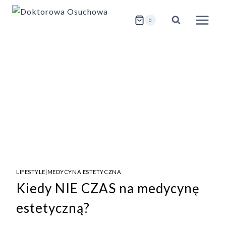
Przejdź
do
0
treści
LIFESTYLE
|
MEDYCYNA ESTETYCZNA
Kiedy NIE CZAS na medycynę
estetyczną?