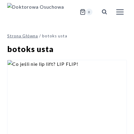
Przejdź
do
0
treści
Strona Główna
/
botoks usta
botoks usta