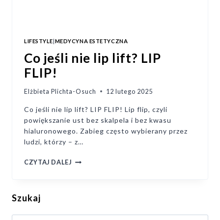
LIFESTYLE
|
MEDYCYNA ESTETYCZNA
Co jeśli nie lip lift? LIP
FLIP!
Elżbieta Plichta-Osuch
12 lutego 2025
Co jeśli nie lip lift? LIP FLIP! Lip flip, czyli
powiększanie ust bez skalpela i bez kwasu
hialuronowego. Zabieg często wybierany przez
ludzi, którzy – z…
CO
CZYTAJ DALEJ
JEŚLI
NIE
LIP
Szukaj
LIFT?
LIP
FLIP!