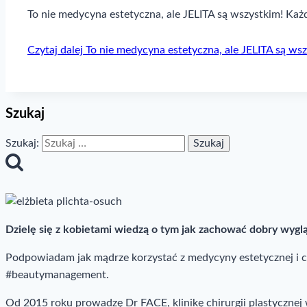
To nie medycyna estetyczna, ale JELITA są wszystkim! Ka
Czytaj dalej
To nie medycyna estetyczna, ale JELITA są wsz
Szukaj
Szukaj:
Dzielę się z kobietami wiedzą o tym jak zachować dobry wygl
Podpowiadam jak mądrze korzystać z medycyny estetycznej i chi
#beautymanagement.
Od 2015 roku prowadzę Dr FACE, klinikę chirurgii plastyczne