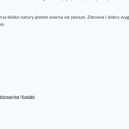
bycia blisko natury jestem wierna od zawsze. Zdrowie i dobry wy
eń.
informacyjna
|
Kontakt