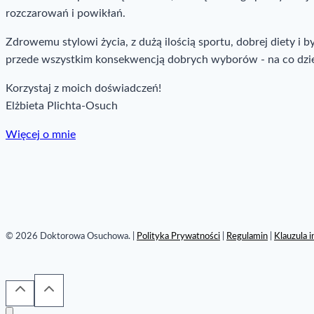
rozczarowań i powikłań.
Zdrowemu stylowi życia, z dużą ilością sportu, dobrej diety i 
przede wszystkim konsekwencją dobrych wyborów - na co dzi
Korzystaj z moich doświadczeń!
Elżbieta Plichta-Osuch
Więcej o mnie
© 2026 Doktorowa Osuchowa. |
Polityka Prywatności
|
Regulamin
|
Klauzula 