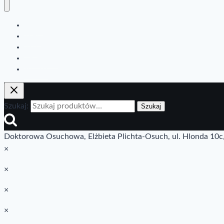
Home
Sklep
Blog
Newsletter
Kontakt
Szukaj:
Szukaj
Doktorowa Osuchowa, Elżbieta Plichta-Osuch, ul. Hlonda 1
×
×
×
×