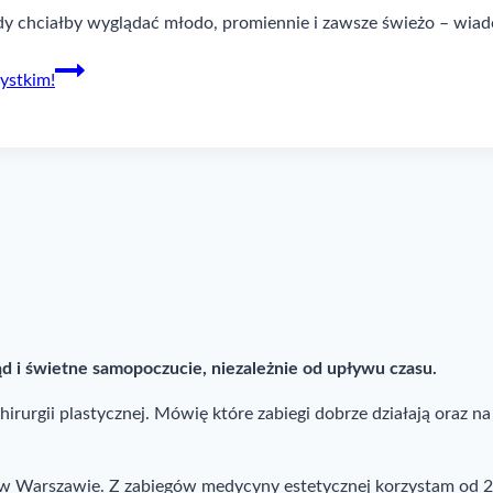
żdy chciałby wyglądać młodo, promiennie i zawsze świeżo – wia
ystkim!
ąd i świetne samopoczucie, niezależnie od upływu czasu.
rurgii plastycznej. Mówię które zabiegi dobrze działają oraz na
j w Warszawie. Z zabiegów medycyny estetycznej korzystam od 2