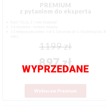
PREMIUM
z pytaniem do eksperta
Kurs “Oczy. Z- i bez skalpela”.
7 e-booków – holistic beauty.
1:1 teleporada online z dr S. Góral lub dr U. Kozińską
(do 3
min.)
1199 zł
897 zł
WYPRZEDANE
Wybieram Premium