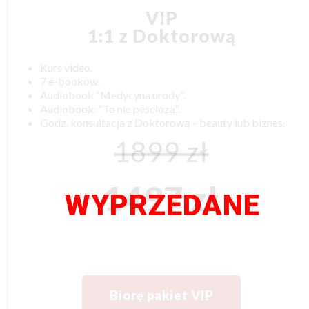
VIP
1:1 z Doktorową
Kurs video.
7 e-booków.
Audiobook “Medycyna urody”.
Audiobook: “To nie peseloza”.
Godz. konsultacja z Doktorową – beauty lub biznes.
1899 zł
1497 zł
WYPRZEDANE
Biorę pakiet VIP