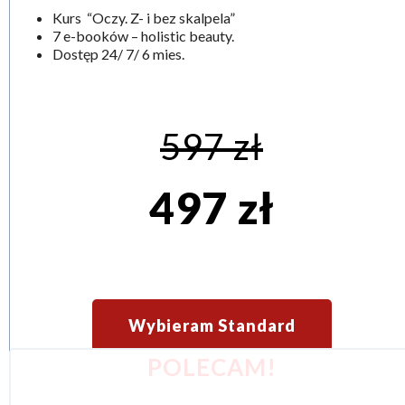
Kurs “Oczy. Z- i bez skalpela”
7 e-booków – holistic beauty.
Dostęp 24/ 7/ 6 mies.
597 zł
497 zł
Wybieram Standard
POLECAM!