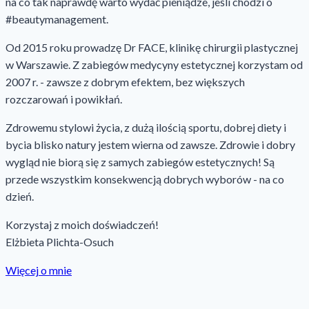
na co tak naprawdę warto wydać pieniądze, jeśli chodzi o
#beautymanagement.
Od 2015 roku prowadzę Dr FACE, klinikę chirurgii plastycznej
w Warszawie. Z zabiegów medycyny estetycznej korzystam od
2007 r. - zawsze z dobrym efektem, bez większych
rozczarowań i powikłań.
Zdrowemu stylowi życia, z dużą ilością sportu, dobrej diety i
bycia blisko natury jestem wierna od zawsze. Zdrowie i dobry
wygląd nie biorą się z samych zabiegów estetycznych! Są
przede wszystkim konsekwencją dobrych wyborów - na co
dzień.
Korzystaj z moich doświadczeń!
Elżbieta Plichta-Osuch
Więcej o mnie