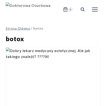
Przejdź
do
0
treści
Strona Główna
/
botox
botox