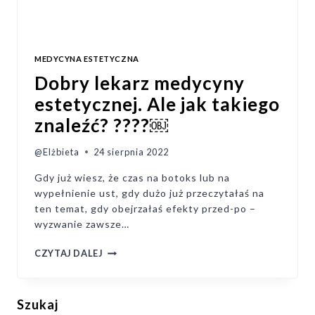
MEDYCYNA ESTETYCZNA
Dobry lekarz medycyny
estetycznej. Ale jak takiego
znaleźć? ????￼
@Elżbieta
24 sierpnia 2022
Gdy już wiesz, że czas na botoks lub na
wypełnienie ust, gdy dużo już przeczytałaś na
ten temat, gdy obejrzałaś efekty przed-po –
wyzwanie zawsze…
DOBRY
CZYTAJ DALEJ
LEKARZ
MEDYCYNY
ESTETYCZNEJ.
Szukaj
ALE