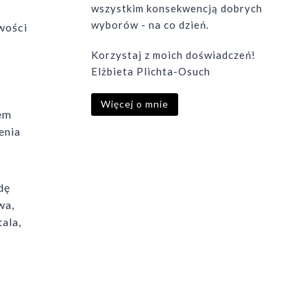
wszystkim konsekwencją dobrych
wyborów - na co dzień.
wości
Korzystaj z moich doświadczeń!
Elżbieta Plichta-Osuch
Więcej o mnie
iem
enia
dę
wa,
ala,