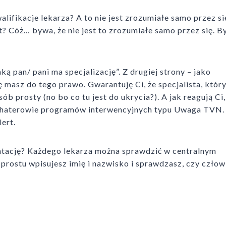
ifikacje lekarza? A to nie jest zrozumiałe samo przez się
st? Cóż… bywa, że nie jest to zrozumiałe samo przez się. 
ką pan/ pani ma specjalizację”. Z drugiej strony – jako
ę masz do tego prawo. Gwarantuję Ci, że specjalista, któr
ób prosty (no bo co tu jest do ukrycia?). A jak reagują Ci,
 bohaterowie programów interwencyjnych typu Uwaga TVN.
ert.
ntację? Każdego lekarza można sprawdzić w centralnym
o prostu wpisujesz imię i nazwisko i sprawdzasz, czy człow