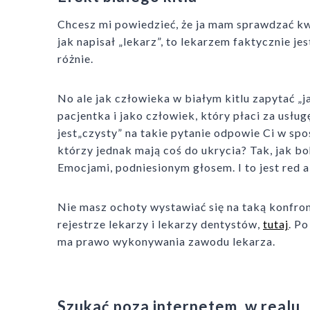
Chcesz mi powiedzieć, że ja mam sprawdzać kwal
jak napisał „lekarz”, to lekarzem faktycznie je
różnie.
No ale jak człowieka w białym kitlu zapytać „ja
pacjentka i jako człowiek, który płaci za usług
jest„czysty” na takie pytanie odpowie Ci w spos
którzy jednak mają coś do ukrycia? Tak, jak
Emocjami, podniesionym głosem. I to jest red al
Nie masz ochoty wystawiać się na taką konfro
rejestrze lekarzy i lekarzy dentystów,
tutaj
. P
ma prawo wykonywania zawodu lekarza.
Szukać poza internetem, w realu