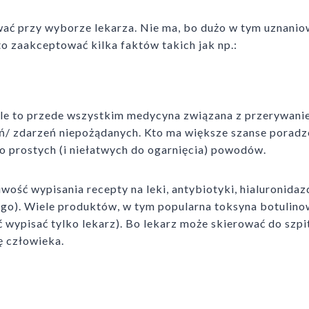
ować przy wyborze lekarza. Nie ma, bo dużo w tym uznanio
o zaakceptować kilka faktów takich jak np.:
ale to przede wszystkim medycyna związana z przerywan
ń/ zdarzeń niepożądanych. Kto ma większe szanse poradz
zo prostych (i niełatwych do ogarnięcia) powodów.
ość wypisania recepty na leki, antybiotyki, hialuronidaz
go). Wiele produktów, w tym popularna toksyna botulino
 wypisać tylko lekarz). Bo lekarz może skierować do szpit
ę człowieka.