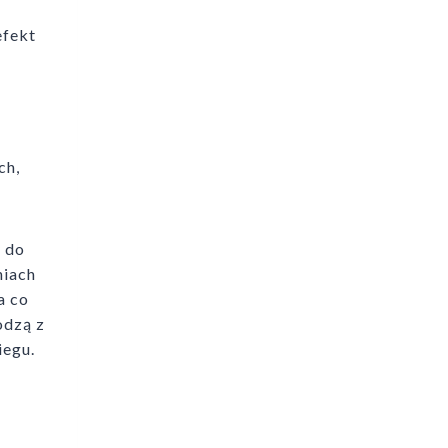
efekt
ch,
y do
niach
a co
odzą z
iegu.