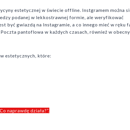
cyny estetycznej w świecie offline. Instgramem można si
iedzy podanej w lekkostrawnej formie, ale weryfikować
est być gwiazdą na Instagramie, a co innego mieć w ręku f
 Poczta pantoflowa w każdych czasach, również w obecny
w estetycznych, które:
Co naprawdę działa?”.