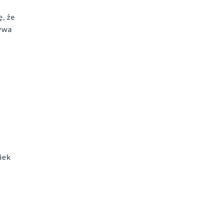
, że
Bywa
y
iek