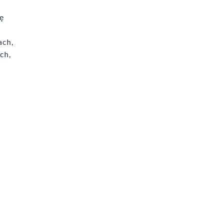
ę
ach,
ch,