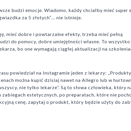
awsze budzi emocje. Wiadomo, każdy chciałby mieć super 
 gwiazdka za 5 złotych”… nie istnieje.
ę, mieć dobre i powtarzalne efekty, trzeba mieć pełną
 ludzi do pomocy, dobre umiejętności własne. To wszystko
ekarza, bo one wymagają ciągłej aktualizacji na szkolenia
su powiedział na Instagramie jeden z lekarzy: „Produkt
enach można kupić dzisiaj nawet na Allegro lub w hurtow
zyscy, nie tylko lekarze”. Są to słowa człowieka, który n
 zabiegach estetycznych, po preparatach, które nie poch
akcyjną cenę, zapytaj o produkt, który będzie użyty do zab