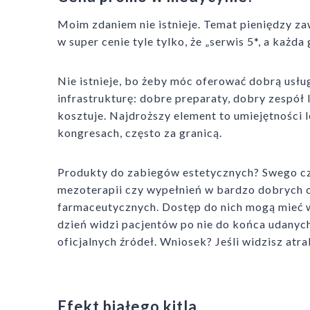
Moim zdaniem nie istnieje. Temat pieniędzy z
w super cenie tyle tylko, że „serwis 5*, a każda
Nie istnieje, bo żeby móc oferować dobrą usług
infrastrukturę: dobre preparaty, dobry zespół
kosztuje. Najdroższy element to umiejętności l
kongresach, często za granicą.
Produkty do zabiegów estetycznych? Swego cza
mezoterapii czy wypełnień w bardzo dobrych c
farmaceutycznych. Dostęp do nich mogą mieć ws
dzień widzi pacjentów po nie do końca udanych
oficjalnych źródeł. Wniosek? Jeśli widzisz atr
Efekt białego kitla