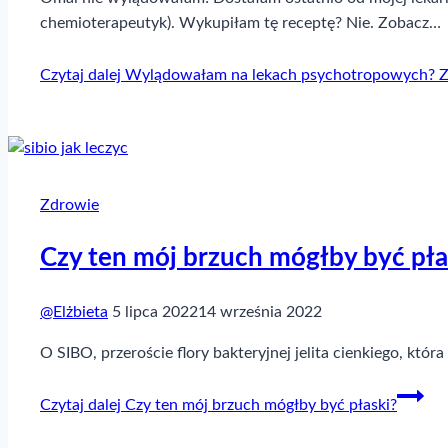
chemioterapeutyk). Wykupiłam tę receptę? Nie. Zobacz…
Czytaj dalej
Wylądowałam na lekach psychotropowych? Z 
Zdrowie
Czy ten mój brzuch mógłby być pła
@Elżbieta
5 lipca 2022
14 września 2022
O SIBO, przeroście flory bakteryjnej jelita cienkiego, któ
Czytaj dalej
Czy ten mój brzuch mógłby być płaski?