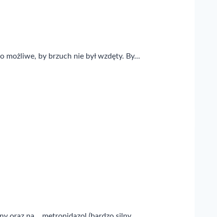
o możliwe, by brzuch nie był wzdęty. By…
ny oraz na… metronidazol (bardzo silny