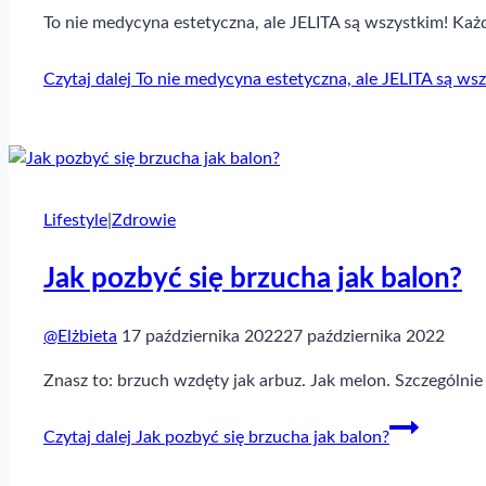
To nie medycyna estetyczna, ale JELITA są wszystkim! Ka
Czytaj dalej
To nie medycyna estetyczna, ale JELITA są wsz
Lifestyle
|
Zdrowie
Jak pozbyć się brzucha jak balon?
@Elżbieta
17 października 2022
27 października 2022
Znasz to: brzuch wzdęty jak arbuz. Jak melon. Szczególnie
Czytaj dalej
Jak pozbyć się brzucha jak balon?