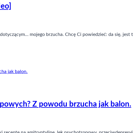
deo]
dotyczącym… mojego brzucha. Chcę Ci powiedzieć: da się, jest t
powych? Z powodu brzucha jak balon.
 receptę na amitryptylinę, lek psychotropowy, przeciwdepresyj