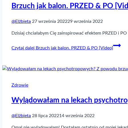
Brzuch jak balon. PRZED & PO [Vi
@Elżbieta
27 września 2022
29 września 2022
Dzisiaj chciałabym Cię zainspirować efektem PRZED i PO 
Czytaj dalej
Brzuch jak balon. PRZED & PO [Video]
Zdrowie
Wylądowałam na lekach psychotro
@Elżbieta
28 lipca 2022
14 września 2022
Omal nie wylądowałam! Dostałam ostatnio od mojej lekarki